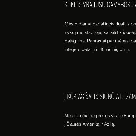
KOKIOS YRA JŪSŲ GAMYBOS G
Mes dirbame pagal individualius proj
vykdymo stadijoje, kai kiti tik įpusėj
pajėgumą. Paprastai per mėnesį pa
interjero detalių ir 40 vidinių durų.
Į KOKIAS ŠALIS SIUNČIATE GA
Mes siunčiame prekes visoje Europ
į Šiaurės Ameriką ir Aziją.