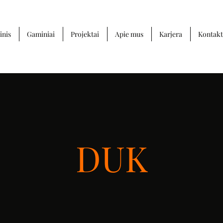
inis
Gaminiai
Projektai
Apie mus
Karjera
Kontakt
DUK