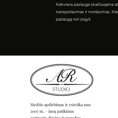
Kiekviena paslauga skaičiuojama a
transportavimas ir montavimas. Klien
paslaugą nori įsigyti.
Medžio apdirbimas ir estetika nuo
2007 m. – jūsų patikimas
partneris dizaino ir gamybos