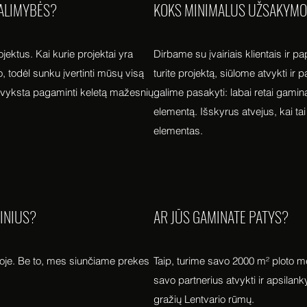
ALIMYBĖS?
KOKS MINIMALUS UŽSAKYMO
ektus. Kai kurie projektai yra
Dirbame su įvairiais klientais ir pa
o, todėl sunku įvertinti mūsų visą
turite projektą, siūlome atvykti ir
vyksta pagaminti keletą mažesnių
galime pasakyti: labai retai gamin
elementą. Išskyrus atvejus, kai tai
elementas.
MINIUS?
AR JŪS GAMINATE PATYS?
oje. Be to, mes siunčiame prekes
Taip, turime savo 2000 m² ploto m
savo partnerius atvykti ir apsilan
gražių Lentvario rūmų.