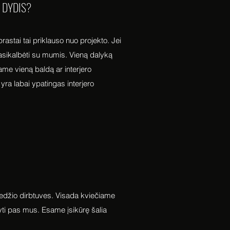
 DYDIS?
prastai tai priklauso nuo projekto. Jei
 pasikalbėti su mumis. Vieną dalyką
ame vieną baldą ar interjero
 yra labai ypatingas interjero
edžio dirbtuves. Visada kviečiame
kyti pas mus. Esame įsikūrę šalia