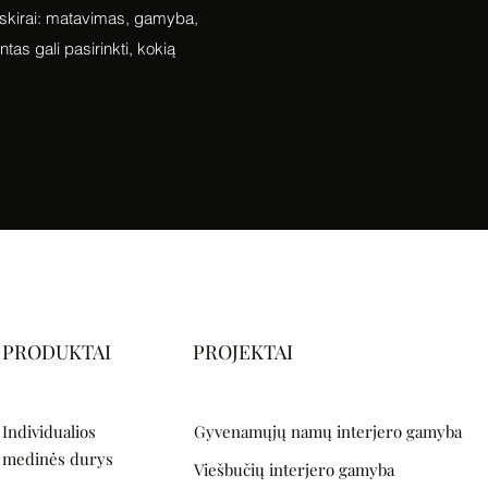
tskirai: matavimas, gamyba,
tas gali pasirinkti, kokią
PRODUKTAI
PROJEKTAI
Individualios
Gyvenamųjų namų interjero gamyba
medinės durys
Viešbučių interjero gamyba