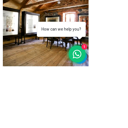
How can we help you?
1
Medžio apdirbimas ir estetika nuo 2007 m. –
jūsų patikimas partneris dizaino ir gamybos
srityje.