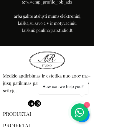
6794#emp_profile_job_ads
​
arba galite atsiųsti mums elektroninį
laišką su savo CV ir motyvaciniu
laiškui:
paulina@arstudio.lt
Medžio apdirbimas ir estetika nuo 2007 m. –
jūsų patikimas partneris dizaino ir gamybos
How can we help you?
srityje.
1
PRODUKTAI
PROJEKTAI