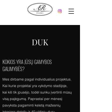
DUK
KOKIOS YRA JŪSŲ GAMYBOS
GALIMYBĖS?
Mes dirbame pagal individualius projektus.
Kai kurie projektai yra vykdymo stadijoje,
kai kiti tik įpusėjo, todėl sunku įvertinti mūsų
visą pajėgumą. Paprastai per mėnesį
pavyksta pagaminti keletą mažesnių
interjero detalių ir 40 vidinių durų.