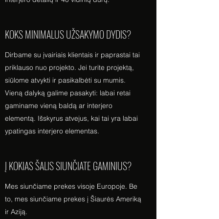
KOKS MINIMALUS UŽSAKYMO DYDIS?
Dirbame su įvairiais klientais ir paprastai tai
priklauso nuo projekto. Jei turite projektą,
siūlome atvykti ir pasikalbėti su mumis.
Vieną dalyką galime pasakyti: labai retai
gaminame vieną baldą ar interjero
elementą. Išskyrus atvejus, kai tai yra labai
ypatingas interjero elementas.
Į KOKIAS ŠALIS SIUNČIATE GAMINIUS?
Mes siunčiame prekes visoje Europoje. Be
to, mes siunčiame prekes į Šiaurės Ameriką
ir Aziją.