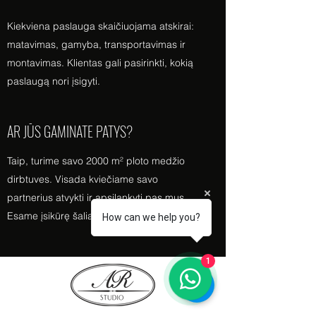
Kiekviena paslauga skaičiuojama atskirai:
matavimas, gamyba, transportavimas ir
montavimas. Klientas gali pasirinkti, kokią
paslaugą nori įsigyti.
AR JŪS GAMINATE PATYS?
Taip, turime savo 2000 m² ploto medžio
dirbtuves. Visada kviečiame savo
partnerius atvykti ir apsilankyti pas mus.
Esame įsikūrę šalia gražių Lentvario rūmų.
How can we help you?
1