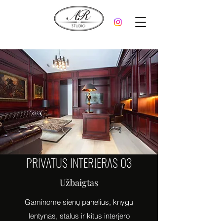
PRIVATUS INTERJERAS 03
Užbaigtas
Gaminome sienų panelius, knygų
lentynas, stalus ir kitus interjero