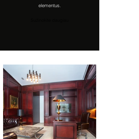
elementus.
Sužinokite daugiau